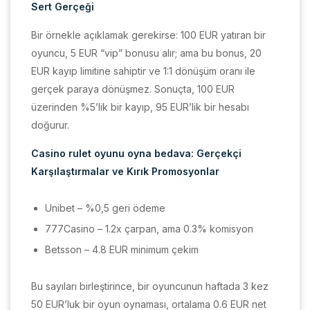
Sert Gerçeği
Bir örnekle açıklamak gerekirse: 100 EUR yatıran bir
oyuncu, 5 EUR “vip” bonusu alır; ama bu bonus, 20
EUR kayıp limitine sahiptir ve 1:1 dönüşüm oranı ile
gerçek paraya dönüşmez. Sonuçta, 100 EUR
üzerinden %5’lik bir kayıp, 95 EUR’lik bir hesabı
doğurur.
Casino rulet oyunu oyna bedava: Gerçekçi
Karşılaştırmalar ve Kırık Promosyonlar
Unibet – %0,5 geri ödeme
777Casino – 1.2x çarpan, ama 0.3% komisyon
Betsson – 4.8 EUR minimum çekim
Bu sayıları birleştirince, bir oyuncunun haftada 3 kez
50 EUR’luk bir oyun oynaması, ortalama 0.6 EUR net