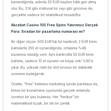
kazandığında, aslında 20 EUR kaybını hâlâ geri almış
olur. Bu, 3.14 gibi irrational bir sayı gibi görünse de,
gerçekte sadece bir istatistiksel tesadüftür.
Akcebet Casino 105 Free Spins Yatırımsız Gerçek
Para: Sıradan bir pazarlama numarası mı?
Bir diğer ölçüm: 500 EUR’luk bir bankroll, 2 EUR birim
bahislerle 250 el oynandığında, ortalama %48
kazanma olasılığı verir. Aynı bankrollla 50 EUR birim
bahiste, sadece 10 el oynanır ve kayıp riski %90’a
çıkar. Bu, yüksek riskli bir slot turunun bir dakikalık
süresine eşdeğerdir.
Özetle, “free” kelimesi marketing içinde parıldasa da,
kimse bir kumarhane oyununda gerçek anlamda
ücretsiz bir şey bulamaz. Her “hediye” bir
matematiksel tuzak, bir de bir çentik.