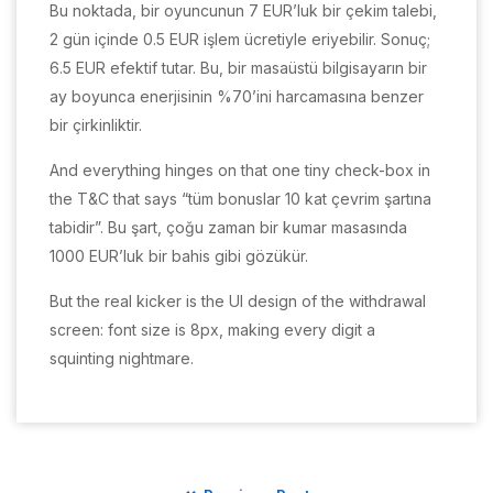
Bu noktada, bir oyuncunun 7 EUR’luk bir çekim talebi,
2 gün içinde 0.5 EUR işlem ücretiyle eriyebilir. Sonuç;
6.5 EUR efektif tutar. Bu, bir masaüstü bilgisayarın bir
ay boyunca enerjisinin %70’ini harcamasına benzer
bir çirkinliktir.
And everything hinges on that one tiny check-box in
the T&C that says “tüm bonuslar 10 kat çevrim şartına
tabidir”. Bu şart, çoğu zaman bir kumar masasında
1000 EUR’luk bir bahis gibi gözükür.
But the real kicker is the UI design of the withdrawal
screen: font size is 8px, making every digit a
squinting nightmare.