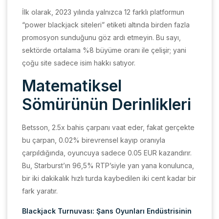
İlk olarak, 2023 yılında yalnızca 12 farklı platformun
“power blackjack siteleri” etiketi altında birden fazla
promosyon sunduğunu göz ardı etmeyin. Bu sayı,
sektörde ortalama %8 büyüme oranı ile çelişir; yani
çoğu site sadece isim hakkı satıyor.
Matematiksel
Sömürünün Derinlikleri
Betsson, 2.5x bahis çarpanı vaat eder, fakat gerçekte
bu çarpan, 0.02% birevrensel kayıp oranıyla
çarpıldığında, oyuncuya sadece 0.05 EUR kazandırır.
Bu, Starburst’ın 96,5% RTP’siyle yan yana konulunca,
bir iki dakikalık hızlı turda kaybedilen iki cent kadar bir
fark yaratır.
Blackjack Turnuvası: Şans Oyunları Endüstrisinin