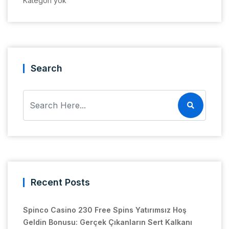
Kategori yok
Search
Recent Posts
Spinco Casino 230 Free Spins Yatırımsız Hoş
Geldin Bonusu: Gerçek Çıkanların Sert Kalkanı