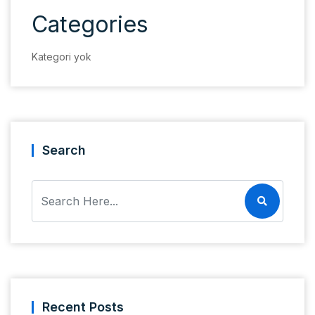
Categories
Kategori yok
Search
Recent Posts