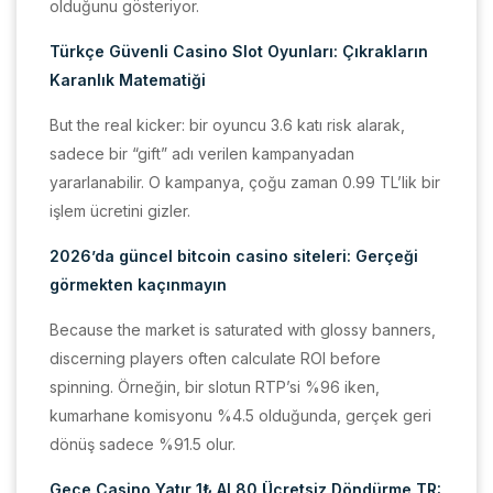
olduğunu gösteriyor.
Türkçe Güvenli Casino Slot Oyunları: Çıkrakların
Karanlık Matematiği
But the real kicker: bir oyuncu 3.6 katı risk alarak,
sadece bir “gift” adı verilen kampanyadan
yararlanabilir. O kampanya, çoğu zaman 0.99 TL’lik bir
işlem ücretini gizler.
2026’da güncel bitcoin casino siteleri: Gerçeği
görmekten kaçınmayın
Because the market is saturated with glossy banners,
discerning players often calculate ROI before
spinning. Örneğin, bir slotun RTP’si %96 iken,
kumarhane komisyonu %4.5 olduğunda, gerçek geri
dönüş sadece %91.5 olur.
Gece Casino Yatır 1₺ Al 80 Ücretsiz Döndürme TR: