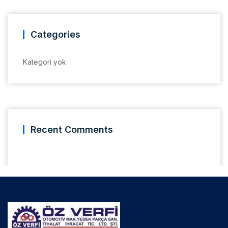
Categories
Kategori yok
Recent Comments