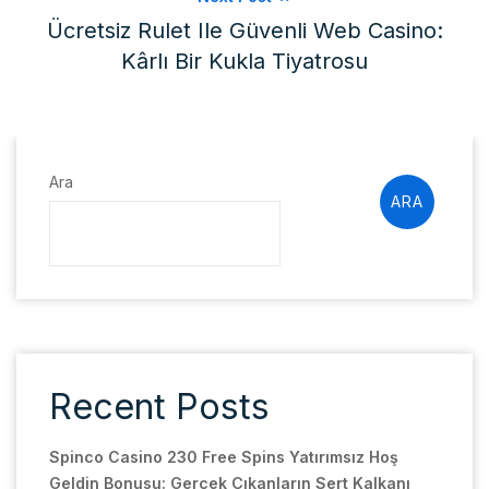
Ücretsiz Rulet Ile Güvenli Web Casino:
Kârlı Bir Kukla Tiyatrosu
Ara
ARA
Recent Posts
Spinco Casino 230 Free Spins Yatırımsız Hoş
Geldin Bonusu: Gerçek Çıkanların Sert Kalkanı