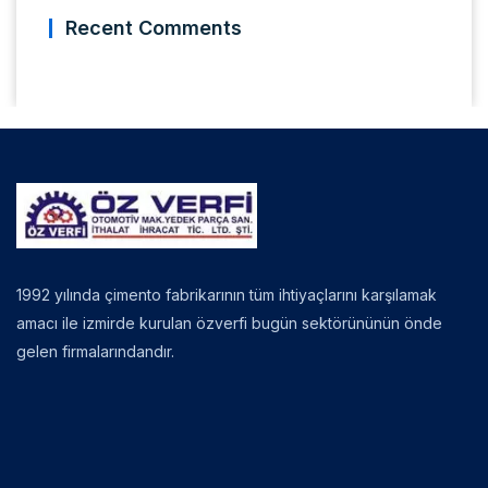
Recent Comments
1992 yılında çimento fabrikarının tüm ihtiyaçlarını karşılamak
amacı ile izmirde kurulan özverfi bugün sektörününün önde
gelen firmalarındandır.