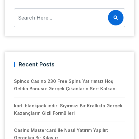
Recent Posts
Spinco Casino 230 Free Spins Yatırımsız Hoş
Geldin Bonusu: Gerçek Çıkanların Sert Kalkanı
karlı blackjack indir: Sıyırmızı Bir Krallıkta Gerçek
Kazançların Gizli Formülleri
Casino Mastercard ile Nasıl Yatırım Yapılır:
Gerçekçi Bir Kılavuz