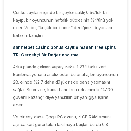
Çünkü sayıların içinde bir şeyler saklı; 0,5€’luk bir
kayıp, bir oyuncunun haftalık bütçesinin %4’ünü yok
eder. Ve bu, “küçük bir bonus” dediğinizi duyanların
kafasını karıştırır.
sahnetbet casino bonus kayıt olmadan free spins
TR: Gerçekçi Bir Değerlendirme
Arka planda çalışan yapay zeka, 1,234 farklı kart
kombinasyonunu analiz eder; bu analiz, bir oyuncunun
28. elinde %2.7 daha düşük riskle bahis yapmasını
sağlar. Bu yüzde, kumarhanelerin reklamında “%100
güvenli kazanç” diye yansıtılan bir yanılgıya işaret
eder.
Ve bir şey daha: Çoğu PC oyunu, 4 GB RAM sınırını
aşınca kart görüntüleri takılmaya başlar; bu da 0.8