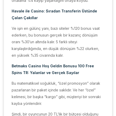
ortalama %4 kayıp yaşandığını ortaya koydu.
Havale ile Casino: Sıradan Transferin Üstünde
Çalan Çakıllar
Ve işin en gülünç yanı, bazı siteler %120 bonus vaat
ederken, bu bonusun gerçek bir kazanç dönüşüm
oranı %30’un altında kalır. 5 farklı siteyi
karşılaştırdığımda, en düşük dönüşüm %22 olurken,
en yüksek %35 civarında kalır.
Betmaks Casino Hoş Geldin Bonusu 100 Free
Spins TR: Yalanlar ve Gerçek Sayılar
Bu matematiksel soğukluk, “özel promosyon” olarak
pazarlanan bir paket içinde saklıdır. Ve her “özel”
kelimesi, bir başka “kargo” gibi, müşteriyi bir sonraki
kayba yönlendirir.
Şimdi, bir oyuncunun 20 TL’lik bir bütçesi olduğunu