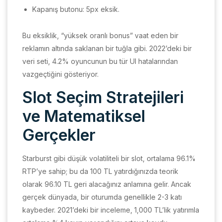
Kapanış butonu: 5px eksik.
Bu eksiklik, “yüksek oranlı bonus” vaat eden bir
reklamın altında saklanan bir tuğla gibi. 2022’deki bir
veri seti, 4.2% oyuncunun bu tür UI hatalarından
vazgeçtiğini gösteriyor.
Slot Seçim Stratejileri
ve Matematiksel
Gerçekler
Starburst gibi düşük volatiliteli bir slot, ortalama 96.1%
RTP’ye sahip; bu da 100 TL yatırdığınızda teorik
olarak 96.10 TL geri alacağınız anlamına gelir. Ancak
gerçek dünyada, bir oturumda genellikle 2-3 katı
kaybeder. 2021’deki bir inceleme, 1,000 TL’lik yatırımla