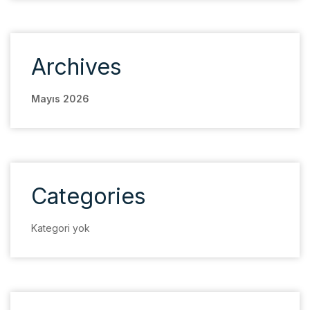
Archives
Mayıs 2026
Categories
Kategori yok