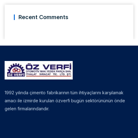
Recent Comments
1992 yılında çimento fabrikarının tüm ihtiyaçlarını karşılamak
amacı ile izmirde kurulan özverfi bugün sektörününün önde
gelen firmalarındandır.