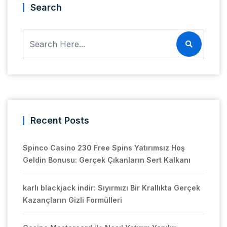
Search
Recent Posts
Spinco Casino 230 Free Spins Yatırımsız Hoş
Geldin Bonusu: Gerçek Çıkanların Sert Kalkanı
karlı blackjack indir: Sıyırmızı Bir Krallıkta Gerçek
Kazançların Gizli Formülleri