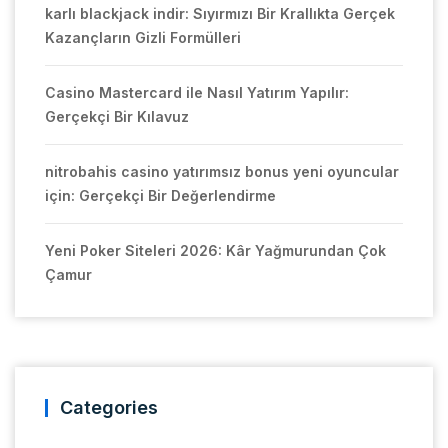
karlı blackjack indir: Sıyırmızı Bir Krallıkta Gerçek
Kazançların Gizli Formülleri
Casino Mastercard ile Nasıl Yatırım Yapılır:
Gerçekçi Bir Kılavuz
nitrobahis casino yatırımsız bonus yeni oyuncular
için: Gerçekçi Bir Değerlendirme
Yeni Poker Siteleri 2026: Kâr Yağmurundan Çok
Çamur
Categories