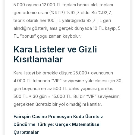
5.000 oyuncu 12.000 TL toplam bonus aldı; toplam
geri ödeme oranı (%RTP) %92,7 oldu. Bu %92,7,
teorik olarak her 100 TL yatırdığında 92,7 TL geri
alındığını gösterir, ama gerçek dünyada 10 TL kayıp, 5
TL “bonus” çoğu zaman kaybolur.
Kara Listeler ve Gizli
Kısıtlamalar
Kara listeyi bir örnekle düşün: 25.000+ oyuncunun
4.000 TL tutarında “VIP” seviyesine yükselmesi için 30
gün boyunca en az 500 TL bahis yapması gerekir.
500 TL * 30 gün = 15.000 TL. Bu bir “VIP” seviyesinin
gerçekten ücretsiz bir yol olmadığını kanıtlar.
Fairspin Casino Promosyon Kodu Ücretsiz
Döndürme Türkiye: Gerçek Matematiksel
Çarpıtmalar