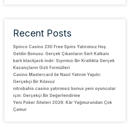
Recent Posts
Spinco Casino 230 Free Spins Yatırımsız Hoş
Geldin Bonusu: Gerçek Çıkanların Sert Kalkanı
karlı blackjack indir: Sıyırmızı Bir Krallıkta Gerçek
Kazançların Gizli Formülleri
Casino Mastercard ile Nasıl Yatırım Yapılır:
Gerçekçi Bir Kılavuz
nitrobahis casino yatırımsız bonus yeni oyuncular
için: Gerçekçi Bir Değerlendirme
Yeni Poker Siteleri 2026: Kâr Yağmurundan Çok
Çamur