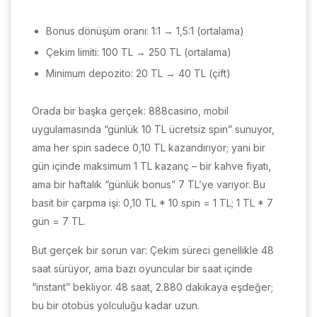
Bonus dönüşüm oranı: 1:1 → 1,5:1 (ortalama)
Çekim limiti: 100 TL → 250 TL (ortalama)
Minimum depozito: 20 TL → 40 TL (çift)
Orada bir başka gerçek: 888casino, mobil
uygulamasında “günlük 10 TL ücretsiz spin” sunuyor,
ama her spin sadece 0,10 TL kazandırıyor; yani bir
gün içinde maksimum 1 TL kazanç – bir kahve fiyatı,
ama bir haftalık “günlük bonus” 7 TL’ye varıyor. Bu
basit bir çarpma işi: 0,10 TL * 10 spin = 1 TL; 1 TL * 7
gün = 7 TL.
But gerçek bir sorun var: Çekim süreci genellikle 48
saat sürüyor, ama bazı oyuncular bir saat içinde
“instant” bekliyor. 48 saat, 2.880 dakikaya eşdeğer;
bu bir otobüs yolculuğu kadar uzun.