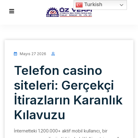
Turkish
Mayıs 27 2026
Telefon casino
siteleri: Gerçekçi
İtirazların Karanlık
Kılavuzu
İnternetteki 1.200.000+ aktif mobil kullanıcı, bir