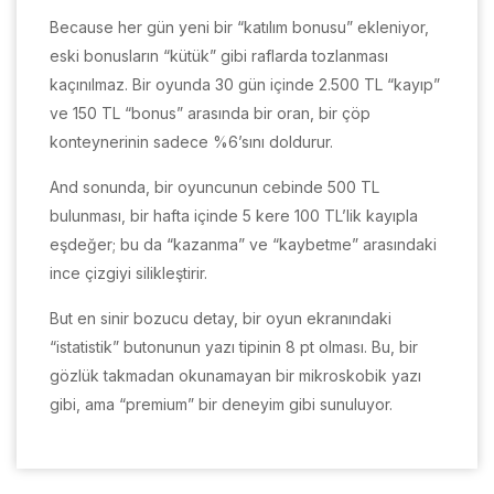
Because her gün yeni bir “katılım bonusu” ekleniyor,
eski bonusların “kütük” gibi raflarda tozlanması
kaçınılmaz. Bir oyunda 30 gün içinde 2.500 TL “kayıp”
ve 150 TL “bonus” arasında bir oran, bir çöp
konteynerinin sadece %6’sını doldurur.
And sonunda, bir oyuncunun cebinde 500 TL
bulunması, bir hafta içinde 5 kere 100 TL’lik kayıpla
eşdeğer; bu da “kazanma” ve “kaybetme” arasındaki
ince çizgiyi silikleştirir.
But en sinir bozucu detay, bir oyun ekranındaki
“istatistik” butonunun yazı tipinin 8 pt olması. Bu, bir
gözlük takmadan okunamayan bir mikroskobik yazı
gibi, ama “premium” bir deneyim gibi sunuluyor.