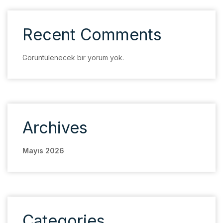
Recent Comments
Görüntülenecek bir yorum yok.
Archives
Mayıs 2026
Categories