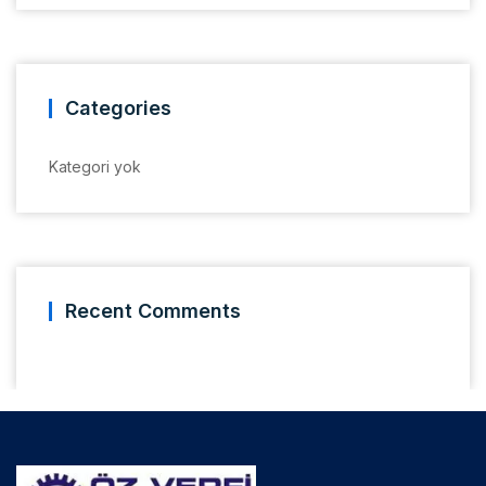
Categories
Kategori yok
Recent Comments