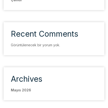
Recent Comments
Görüntülenecek bir yorum yok.
Archives
Mayıs 2026