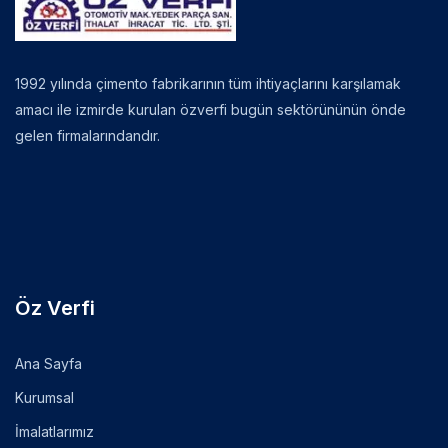
1992 yılında çimento fabrikarının tüm ihtiyaçlarını karşılamak
amacı ile izmirde kurulan özverfi bugün sektörününün önde
gelen firmalarındandır.
Öz Verfi
Ana Sayfa
Kurumsal
İmalatlarımız