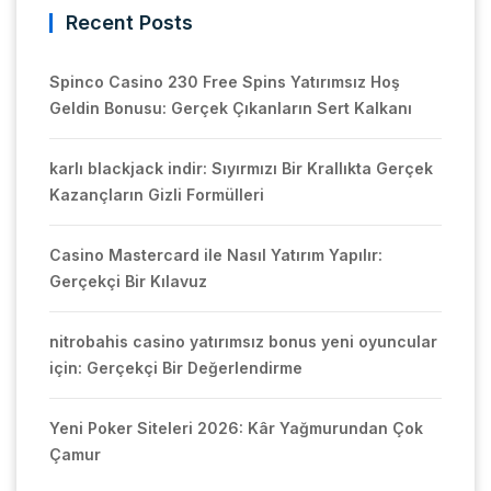
Recent Posts
Spinco Casino 230 Free Spins Yatırımsız Hoş
Geldin Bonusu: Gerçek Çıkanların Sert Kalkanı
karlı blackjack indir: Sıyırmızı Bir Krallıkta Gerçek
Kazançların Gizli Formülleri
Casino Mastercard ile Nasıl Yatırım Yapılır:
Gerçekçi Bir Kılavuz
nitrobahis casino yatırımsız bonus yeni oyuncular
için: Gerçekçi Bir Değerlendirme
Yeni Poker Siteleri 2026: Kâr Yağmurundan Çok
Çamur