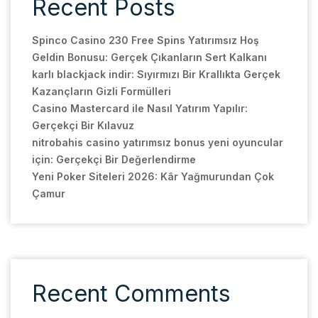
Recent Posts
Spinco Casino 230 Free Spins Yatırımsız Hoş
Geldin Bonusu: Gerçek Çıkanların Sert Kalkanı
karlı blackjack indir: Sıyırmızı Bir Krallıkta Gerçek
Kazançların Gizli Formülleri
Casino Mastercard ile Nasıl Yatırım Yapılır:
Gerçekçi Bir Kılavuz
nitrobahis casino yatırımsız bonus yeni oyuncular
için: Gerçekçi Bir Değerlendirme
Yeni Poker Siteleri 2026: Kâr Yağmurundan Çok
Çamur
Recent Comments