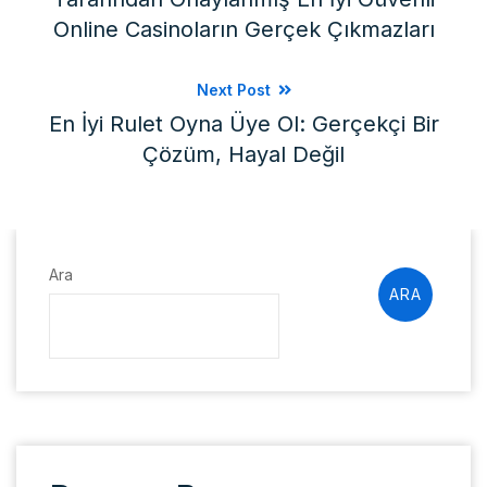
Online Casinoların Gerçek Çıkmazları
Next Post
En İyi Rulet Oyna Üye Ol: Gerçekçi Bir
Çözüm, Hayal Değil
Ara
ARA