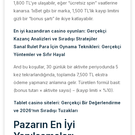
1,800 TL’ye ulaşabilir, eğer “ücretsiz spin” vaatlerine
kanarsa. 1xBet gibi bir marka, 1,500 TL’lik kayıp limitini
gizli bir “bonus şartı” ile ikiye katlayabilir.
En iyi kazandıran casino oyunları: Gerçekçi
Kazanç Analizleri ve Sıradışı Stratejiler
Sanal Rulet Para İçin Oynama Teknikleri: Gerçekçi
Yöntemler ve Sıfır Hayal
And bu koşullar, 30 günlük bir aktivite periyodunda 5
kez tekrarlandığında, toplamda 7,500 TL ekstra
ödeme yapmanız anlamına gelir. Türetilen formül basit:
(bonus tutarı × aktivite sayısı) – (kayıp limiti × %10).
Tablet casino siteleri: Gerçekçi Bir Değerlendirme
ve 2026’nın Sıradışı Tuzakları
Pazarın En İyi