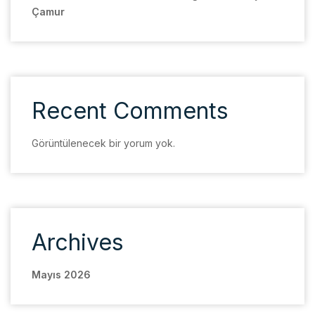
Çamur
Recent Comments
Görüntülenecek bir yorum yok.
Archives
Mayıs 2026