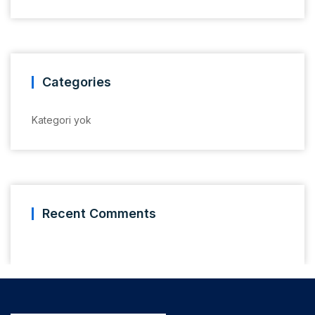
Categories
Kategori yok
Recent Comments