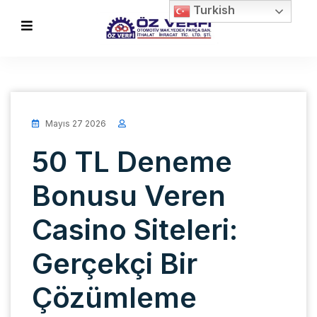
Turkish
Mayıs 27 2026
50 TL Deneme
Bonusu Veren
Casino Siteleri:
Gerçekçi Bir
Çözümleme