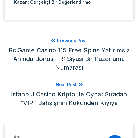
Kazan: Gerçekçi Bir Değerlendirme
Previous Post
Bc.game Casino 115 Free Spins Yatırımsız
Anında Bonus TR: Siyasi Bir Pazarlama
Numarası
Next Post
İstanbul Casino Kripto Ile Oyna: Sıradan
“VIP” Bahşişinin Kökünden Kıyıya
Ara