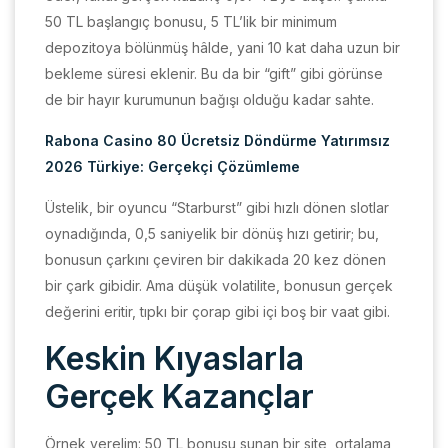
50 TL başlangıç bonusu, 5 TL’lik bir minimum
depozitoya bölünmüş hâlde, yani 10 kat daha uzun bir
bekleme süresi eklenir. Bu da bir “gift” gibi görünse
de bir hayır kurumunun bağışı olduğu kadar sahte.
Rabona Casino 80 Ücretsiz Döndürme Yatırımsız
2026 Türkiye: Gerçekçi Çözümleme
Üstelik, bir oyuncu “Starburst” gibi hızlı dönen slotlar
oynadığında, 0,5 saniyelik bir dönüş hızı getirir; bu,
bonusun çarkını çeviren bir dakikada 20 kez dönen
bir çark gibidir. Ama düşük volatilite, bonusun gerçek
değerini eritir, tıpkı bir çorap gibi içi boş bir vaat gibi.
Keskin Kıyaslarla
Gerçek Kazançlar
Örnek verelim: 50 TL bonusu sunan bir site, ortalama