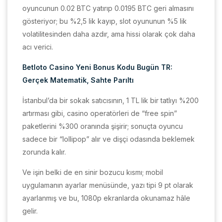
oyuncunun 0.02 BTC yatırıp 0.0195 BTC geri almasını
gösteriyor; bu %2,5 lik kayıp, slot oyununun %5 lik
volatilitesinden daha azdır, ama hissi olarak çok daha
acı verici.
Betloto Casino Yeni Bonus Kodu Bugün TR:
Gerçek Matematik, Sahte Parıltı
İstanbul’da bir sokak satıcısının, 1 TL lik bir tatlıyı %200
artırması gibi, casino operatörleri de “free spin”
paketlerini %300 oranında şişirir; sonuçta oyuncu
sadece bir “lollipop” alır ve dişçi odasında beklemek
zorunda kalır.
Ve işin belki de en sinir bozucu kısmı; mobil
uygulamanın ayarlar menüsünde, yazı tipi 9 pt olarak
ayarlanmış ve bu, 1080p ekranlarda okunamaz hâle
gelir.