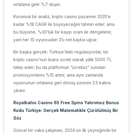
ortalama gelir %7 düşer.
Kurumsal bir analiz, kripto casino pazarının 2025’e
kadar %18 CAGR ile büyüyeceğini tahmin eder; ama
bu büyüme, %30’luk bir kayıp oranı ile dengelenir,
yani her 10 oyuncudan 3’ü net kayba uğrar.
Bir başka gerçek: Türkiye’deki regülasyonlar, bir
kripto casino’nun lisans ücreti olarak yıllık 5000 TL
talep eder; bu da platformun “ücretsiz” sunulan
promosyonlarını %15 artırır, ama aynı zamanda
oyuncunun ortalama geri dönüş süresini 2.5 katına
çıkarır.
Royalbahis Casino 65 Free Spins Yatırımsız Bonus
Kodu Türkiye: Gerçek Matematikle Çürütülmüş Bir
Söz
Güncel bir vaka çalışması, 2024‑ün ilk çeyreğinde bir