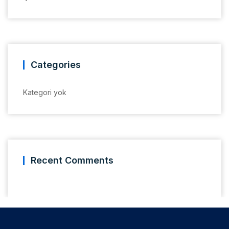
Categories
Kategori yok
Recent Comments