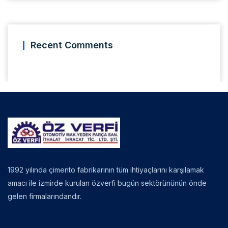
Recent Comments
1992 yılında çimento fabrikarının tüm ihtiyaçlarını karşılamak
amacı ile izmirde kurulan özverfi bugün sektörününün önde
gelen firmalarındandır.