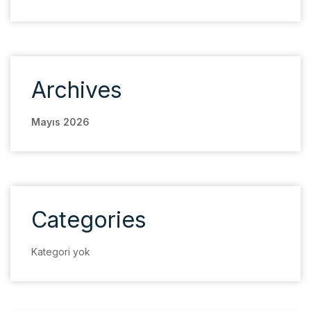
Archives
Mayıs 2026
Categories
Kategori yok