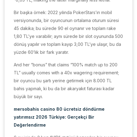
Bir başka örnek: 2022 yılında PokerStars’ın mobil
versiyonunda, bir oyuncunun ortalama oturum süresi
45 dakika; bu sürede 90 el oynanır ve toplam rake
1,80 TL’ye varabilir; aynı sürede bir slot oyununda 500
dönüş yapılır ve toplam kayıp 3,00 TL’ye ulaşır, bu da
yüzde 60’lık bir fark yaratır.
And her “bonus” that claims “100% match up to 200
TL” usually comes with a 40x wagering requirement;
bir oyuncu bu şartı yerine getirmek için 8.000 TL
bahis yapmalı, ki bu da bir akaryakıt faturası kadar
büyük bir sayı.
mersobahis casino 80 ücretsiz döndürme
yatırımsız 2026 Türkiye: Gerçekçi Bir
Değerlendirme