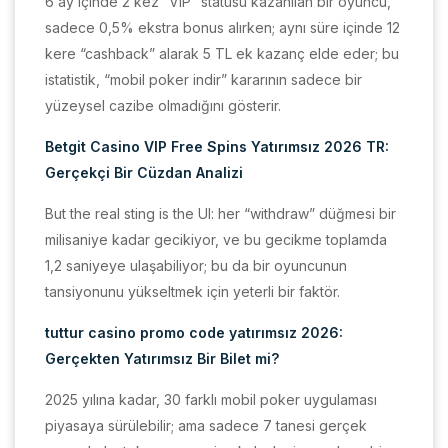
6 ay içinde 2 kez “VIP” statüsü kazanılan bir oyuncu,
sadece 0,5% ekstra bonus alırken; aynı süre içinde 12
kere “cashback” alarak 5 TL ek kazanç elde eder; bu
istatistik, “mobil poker indir” kararının sadece bir
yüzeysel cazibe olmadığını gösterir.
Betgit Casino VIP Free Spins Yatırımsız 2026 TR:
Gerçekçi Bir Cüzdan Analizi
But the real sting is the UI: her “withdraw” düğmesi bir
milisaniye kadar gecikiyor, ve bu gecikme toplamda
1,2 saniyeye ulaşabiliyor; bu da bir oyuncunun
tansiyonunu yükseltmek için yeterli bir faktör.
tuttur casino promo code yatırımsız 2026:
Gerçekten Yatırımsız Bir Bilet mi?
2025 yılına kadar, 30 farklı mobil poker uygulaması
piyasaya sürülebilir; ama sadece 7 tanesi gerçek