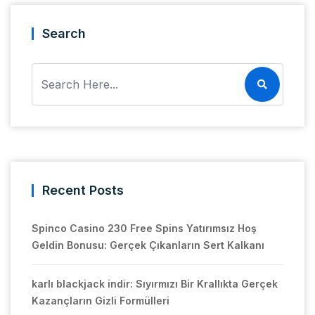
Search
Recent Posts
Spinco Casino 230 Free Spins Yatırımsız Hoş
Geldin Bonusu: Gerçek Çıkanların Sert Kalkanı
karlı blackjack indir: Sıyırmızı Bir Krallıkta Gerçek
Kazançların Gizli Formülleri