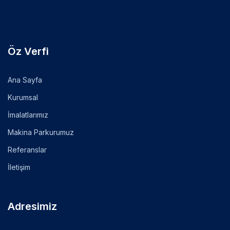
Öz Verfi
Ana Sayfa
Kurumsal
İmalatlarımız
Makina Parkurumuz
Referanslar
İletişim
Adresimiz