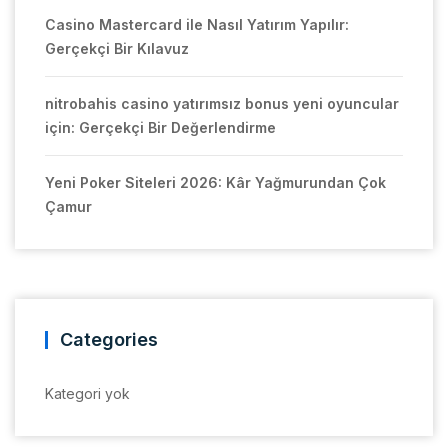
Casino Mastercard ile Nasıl Yatırım Yapılır:
Gerçekçi Bir Kılavuz
nitrobahis casino yatırımsız bonus yeni oyuncular
için: Gerçekçi Bir Değerlendirme
Yeni Poker Siteleri 2026: Kâr Yağmurundan Çok
Çamur
Categories
Kategori yok