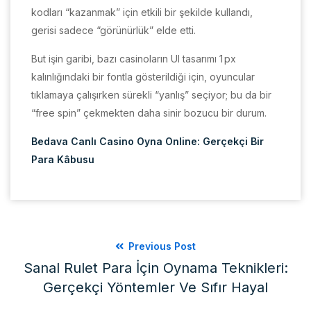
kodları “kazanmak” için etkili bir şekilde kullandı,
gerisi sadece “görünürlük” elde etti.
But işin garibi, bazı casinoların UI tasarımı 1 px
kalınlığındaki bir fontla gösterildiği için, oyuncular
tıklamaya çalışırken sürekli “yanlış” seçiyor; bu da bir
“free spin” çekmekten daha sinir bozucu bir durum.
Bedava Canlı Casino Oyna Online: Gerçekçi Bir
Para Kâbusu
Previous Post
Sanal Rulet Para İçin Oynama Teknikleri:
Gerçekçi Yöntemler Ve Sıfır Hayal