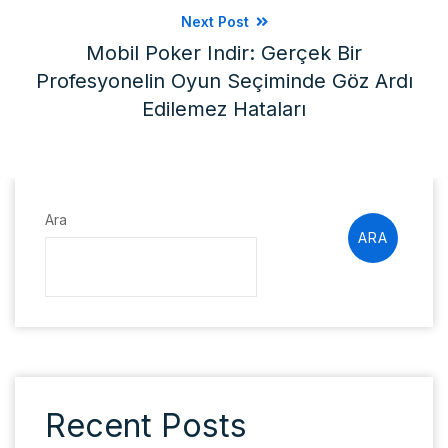
Next Post
Mobil Poker Indir: Gerçek Bir
Profesyonelin Oyun Seçiminde Göz Ardı
Edilemez Hataları
Ara
ARA
Recent Posts