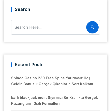
Search
Recent Posts
Spinco Casino 230 Free Spins Yatırımsız Hoş
Geldin Bonusu: Gerçek Çıkanların Sert Kalkanı
karlı blackjack indir: Sıyırmızı Bir Krallıkta Gerçek
Kazançların Gizli Formülleri