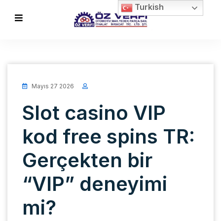
Turkish
Mayıs 27 2026
Slot casino VIP
kod free spins TR:
Gerçekten bir
“VIP” deneyimi
mi?