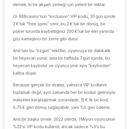
demek, ki bir akşam yemeği için yeterli bir miktar.
Or 888casino’nun “exclusive” VIP kodu, 30 gün içinde
2 €’luk “free spins” verir; bu 2 €’luk bir dönüş, bir
poker turunda kaybettiğiniz 200 €’luk bir elin yanında
göz kamaştırıcı bir zerre gibi durur.
And tüm bu “özgün” teklifler, oyuncuya bir dakikalık
bir heyecan sunar; ama bir haftada 7 gün içinde, bu
heyecan kaybolur ve oyuncu yine aynı “kaybeden”
kalıba düşer.
Because gerçek bir strateji, yalnızca VIP kodlarını
toplamak değil, aynı zamanda her bir kodun getirisiyle
maliyetini karşılaştırmak zorundadır; 15 € lik bir kod,
0,75 € geri dönüş sağlayabilir, yani %5 geri ödeme.
And bir başka örnek: 2022 yılında, 1 Milyon oyuncunun
%22’si VIP kodu kullandı; ancak sadece %3’ü bu