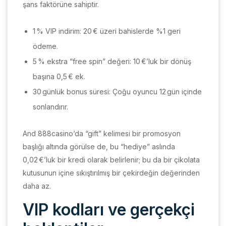
şans faktörüne sahiptir.
1 % VIP indirim: 20 € üzeri bahislerde %1 geri
ödeme.
5 % ekstra “free spin” değeri: 10 €’luk bir dönüş
başına 0,5 € ek.
30 günlük bonus süresi: Çoğu oyuncu 12 gün içinde
sonlandırır.
And 888casino’da “gift” kelimesi bir promosyon
başlığı altında görülse de, bu “hediye” aslında
0,02 €’luk bir kredi olarak belirlenir; bu da bir çikolata
kutusunun içine sıkıştırılmış bir çekirdeğin değerinden
daha az.
VIP kodları ve gerçekçi