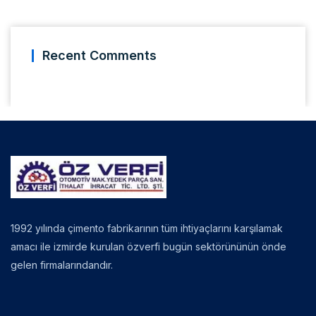
Recent Comments
1992 yılında çimento fabrikarının tüm ihtiyaçlarını karşılamak
amacı ile izmirde kurulan özverfi bugün sektörününün önde
gelen firmalarındandır.